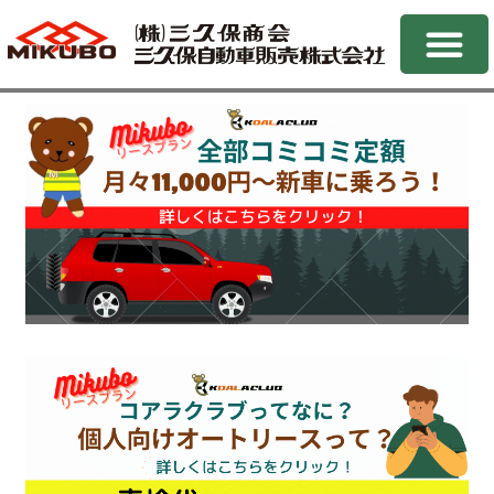
三久保自動車について
お車の販売
車検・メンテナンス
法人用車両について
サポート