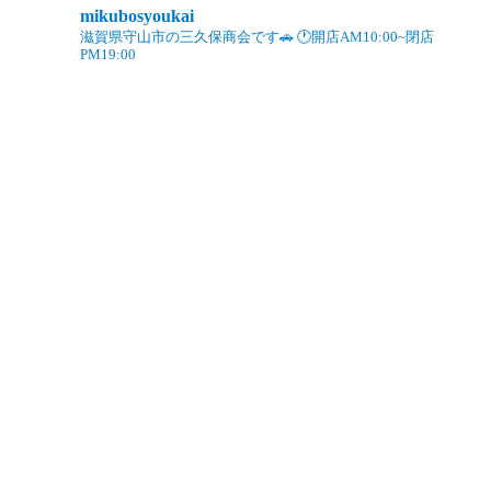
mikubosyoukai
滋賀県守山市の三久保商会です🚗
🕐開店AM10:00~閉店
PM19:00