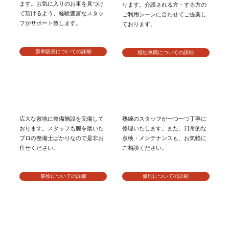
ます。お気に入りのお車を見つけ
ります。介護される方・する方の
て頂けるよう、経験豊富なスタッ
ご利用シーンに合わせてご提案し
フがサポート致します。
ております。
新車販売についての詳細
福祉車両についての詳細
広大な敷地に整備施設を完備して
熟練のスタッフが一つ一つ丁寧に
おります。スタッフも腕を磨いた
修理いたします。また、日常的な
プロの整備士ばかりなので是非お
点検・メンテナンスも、お気軽に
任せください。
ご相談ください。
車検についての詳細
修理についての詳細